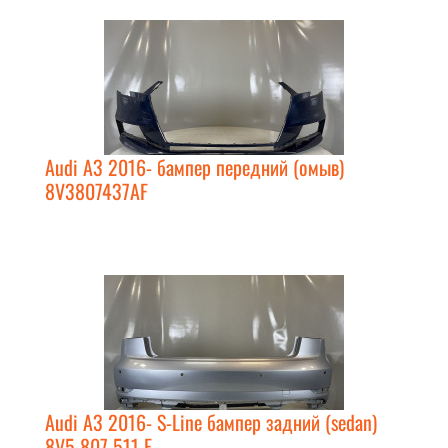
Audi A3 2016- бампер передний (омыв)
8V3807437AF
Audi A3 2016- S-Line бампер задний (sedan)
8V5 807 511 F