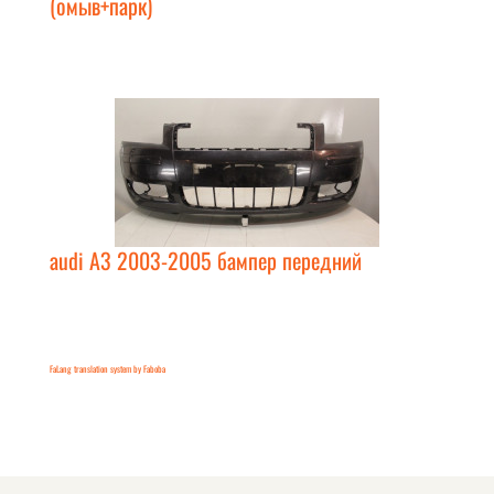
(омыв+парк)
audi A3 2003-2005 бампер передний
FaLang translation system by Faboba