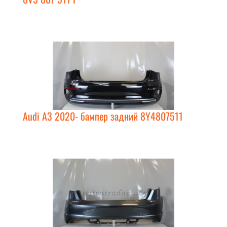
Audi A3 2020- бампер задний 8Y4807511