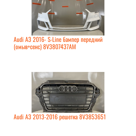
Audi A3 2016- S-Line бампер передний
(омыв+сенс) 8V3807437AM
Audi A3 2013-2016 решетка 8V3853651