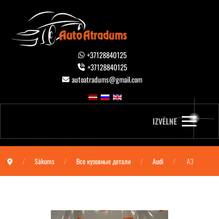
+37128840125
+37128840125
autoatradums@gmail.com
IZVĒLNE
Sākums
Все кузовные детали
Audi
A3