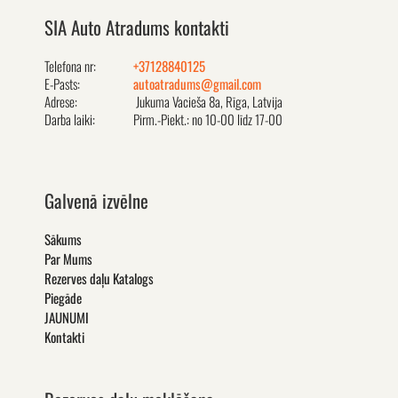
SIA Auto Atradums kontakti
Telefona nr:
+37128840125
E-Pasts:
autoatradums@gmail.com
Adrese:
Jukuma Vacieša 8a, Rīga, Latvija
Darba laiki:
Pirm.-Piekt.: no 10-00 līdz 17-00
Galvenā izvēlne
Sākums
Par Mums
Rezerves daļu Katalogs
Piegāde
JAUNUMI
Kontakti