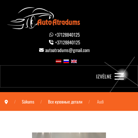
+37128840125
+37128840125
autoatradums@gmail.com
IZVĒLNE
Sākums
Все кузовные детали
Audi