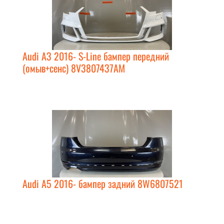
Audi A3 2016- S-Line бампер передний
(омыв+сенс) 8V3807437AM
Audi A5 2016- бампер задний 8W6807521