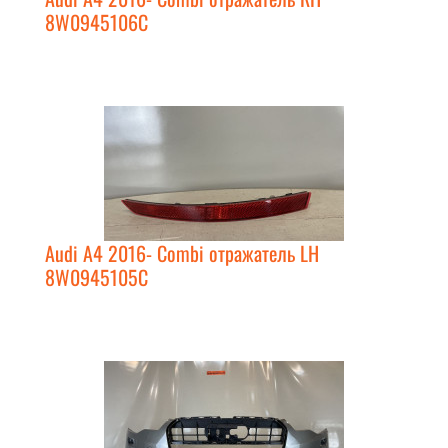
8W0945106C
Audi A4 2016- Combi отражатель LH
8W0945105C