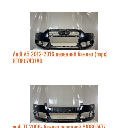
Audi A5 2012-2016 передний бампер (парк)
8T0807437AD
audi TT 2006- бампер передний 8J0807437