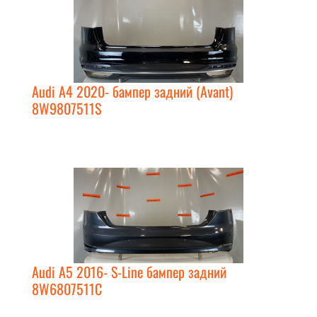
Audi A4 2020- бампер задний (Avant)
8W9807511S
Audi A5 2016- S-Line бампер задний
8W6807511C