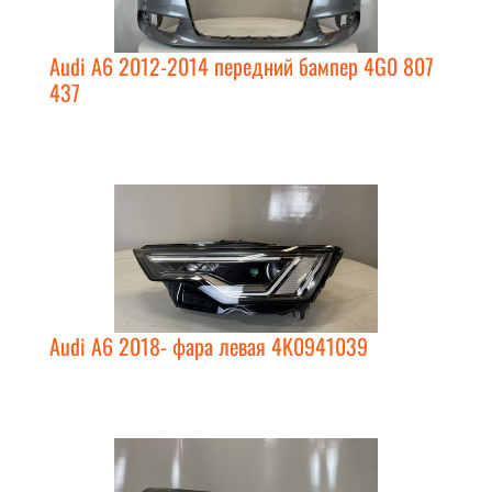
Audi A6 2012-2014 передний бампер 4G0 807
437
Audi A6 2018- фара левая 4K0941039