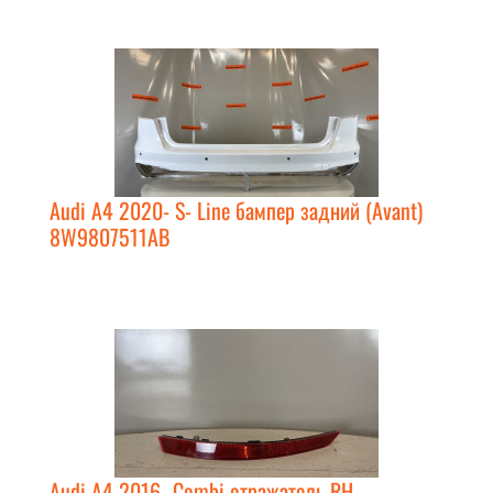
Audi A4 2020- S- Line бампер задний (Avant)
8W9807511AB
Audi A4 2016- Combi отражатель RH