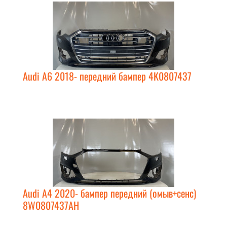
Audi A6 2018- передний бампер 4K0807437
Audi A4 2020- бампер передний (омыв+сенс)
8W0807437AH