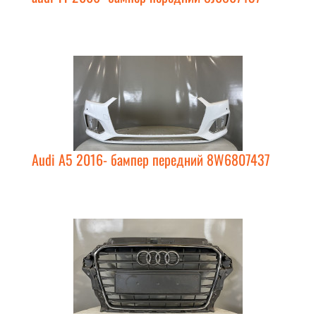
Audi A5 2016- бампер передний 8W6807437