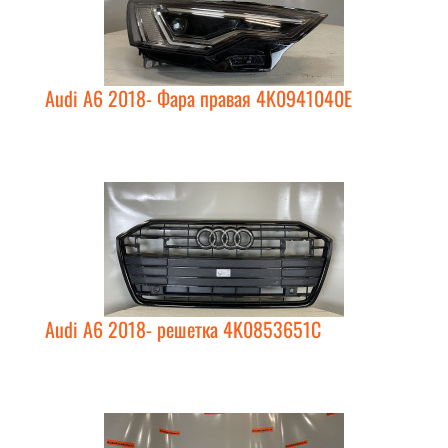
Audi A6 2018- Фара правая 4K0941040E
Audi A6 2018- решетка 4K0853651C