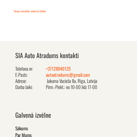
FaLang translation system by Faboba
SIA Auto Atradums kontakti
Telefona nr:
+37128840125
E-Pasts:
autoatradums@gmail.com
Adrese:
Jukuma Vacieša 8a, Rīga, Latvija
Darba laiki:
Pirm.-Piekt.: no 10-00 līdz 17-00
Galvenā izvēlne
Sākums
Par Mums