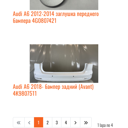
Audi A6 2012-2014 заглушка переднего
бампера 4G0807421
Audi A6 2018- бампер задний (Avant)
4K9807511
1
2
3
4
1 lapa no 4