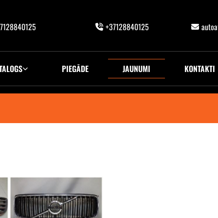
7128840125
+37128840125
auto
TALOGS
PIEGĀDE
JAUNUMI
KONTAKTI