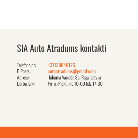
SIA Auto Atradums kontakti
Telefona nr:
+37128840125
E-Pasts:
autoatradums@gmail.com
Adrese:
Jukuma Vacieša 8a, Rīga, Latvija
Darba laiki:
Pirm.-Piekt.: no 10-00 līdz 17-00