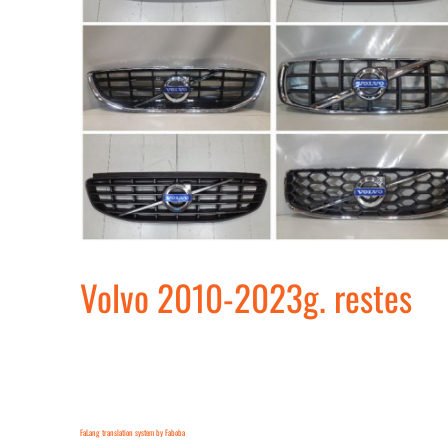
Volvo 2010-2023g. restes
FaLang translation system by Faboba