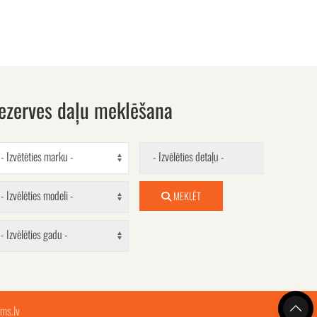
ezerves daļu meklēšana
- Izvētēties marku -
- Izvēlēties detaļu -
- Izvēlēties modeli -
MEKLĒT
- Izvēlēties gadu -
ms.lv