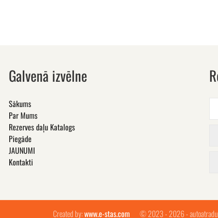
Galvenā izvēlne
R
Sākums
Par Mums
Rezerves daļu Katalogs
Piegāde
JAUNUMI
Kontakti
Created by:
www.e-stas.com
© 2023 - 2026 - autoatradu