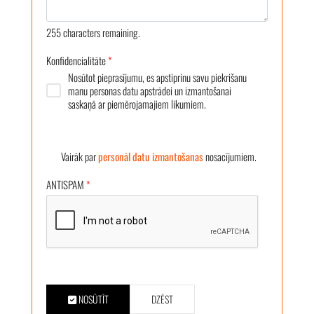
255
characters remaining.
Konfidencialitāte
*
Nosūtot pieprasījumu, es apstiprinu savu piekrišanu
manu personas datu apstrādei un izmantošanai
saskaņā ar piemērojamajiem likumiem.
Vairāk par
personāl datu izmantošanas
nosacījumiem.
ANTISPAM
*
NOSŪTĪT
DZĒST