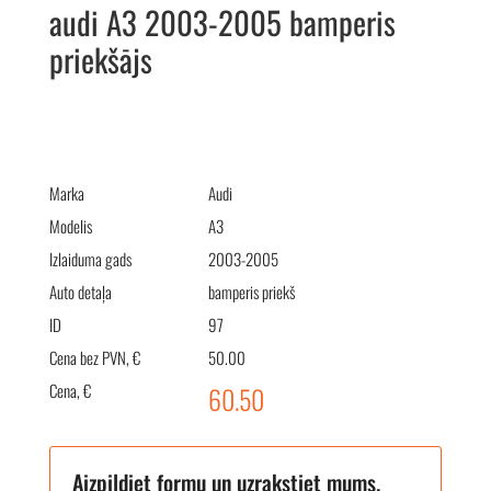
audi A3 2003-2005 bamperis
priekšājs
audi A3 2003-2005 бампер передний
Marka
Audi
Modelis
A3
Izlaiduma gads
2003-2005
Auto detaļa
bamperis priekš
ID
97
Cena bez PVN, €
50.00
Cena, €
60.50
Aizpildiet formu un uzrakstiet mums.