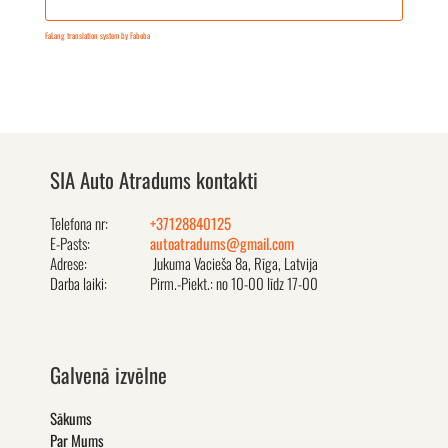
FaLang translation system by Faboba
SIA Auto Atradums kontakti
Telefona nr:
+37128840125
E-Pasts:
autoatradums@gmail.com
Adrese:
Jukuma Vacieša 8a, Rīga, Latvija
Darba laiki:
Pirm.-Piekt.: no 10-00 līdz 17-00
Galvenā izvēlne
Sākums
Par Mums