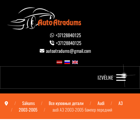
+37128840125
+37128840125
autoatradums@gmail.com
IZVĒLNE
Sākums
Все кузовные детали
Audi
A3
2003-2005
audi A3 2003-2005 бампер передний