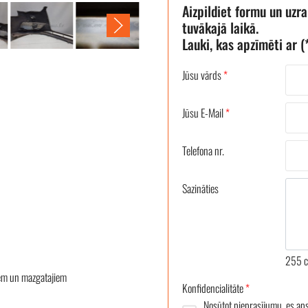
Aizpildiet formu un uzr
tuvākajā laikā.
Lauki, kas apzīmēti ar (*
Jūsu vārds
*
Jūsu E-Mail
*
Telefona nr.
Sazināties
255
c
iem un mazgatajiem
Konfidencialitāte
*
Nosūtot pieprasījumu, es ap