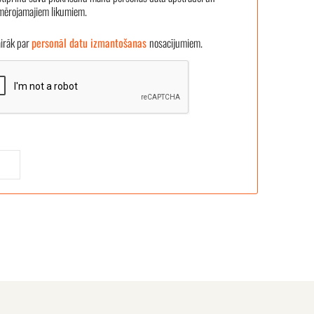
emērojamajiem likumiem.
āk par
personāl datu izmantošanas
nosacījumiem.