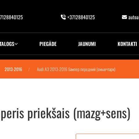
7128840125
+37128840125
auto
TALOGS
PIEGĀDE
JAUNUMI
KONTAKTI
2013-2016
Audi A3 2013-2016 бампер передний (омыв+парк)
eris priekšais (mazg+sens)
омыв+парк)