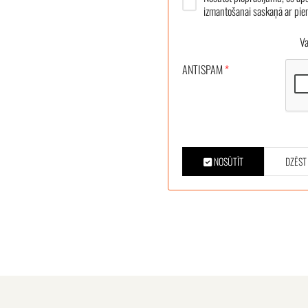
izmantošanai saskaņā ar pi
Vair
ANTISPAM
*
NOSŪTĪT
DZĒST