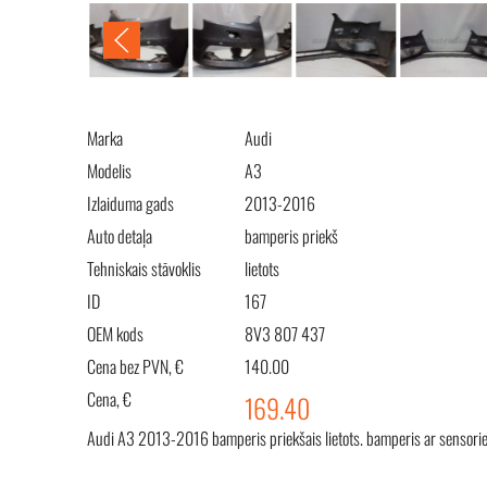
Marka
Audi
Modelis
A3
Izlaiduma gads
2013-2016
Auto detaļa
bamperis priekš
Tehniskais stāvoklis
lietots
ID
167
OEM kods
8V3 807 437
Cena bez PVN, €
140.00
Cena, €
169.40
Audi A3 2013-2016 bamperis priekšais lietots. bamperis ar sensor