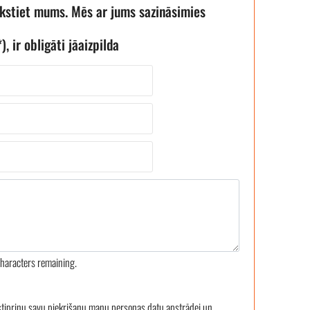
akstiet mums. Mēs ar jums sazināsimies
), ir obligāti jāaizpilda
haracters remaining.
stiprinu savu piekrišanu manu personas datu apstrādei un