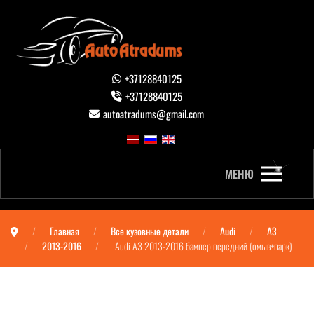
+37128840125
+37128840125
autoatradums@gmail.com
МЕНЮ
Главная
Все кузовные детали
Audi
A3
2013-2016
Audi A3 2013-2016 бампер передний (омыв+парк)