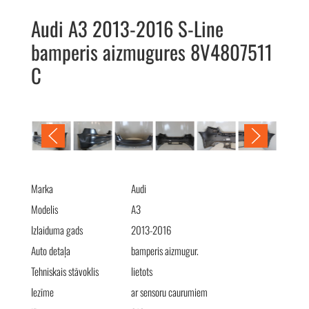
Audi A3 2013-2016 S-Line
bamperis aizmugures 8V4807511
C
Audi A3 2013-2016 S-Line бампер задний 8V4807511 C
Marka
Audi
Modelis
A3
Izlaiduma gads
2013-2016
Auto detaļa
bamperis aizmugur.
Tehniskais stāvoklis
lietots
Iezīme
ar sensoru caurumiem