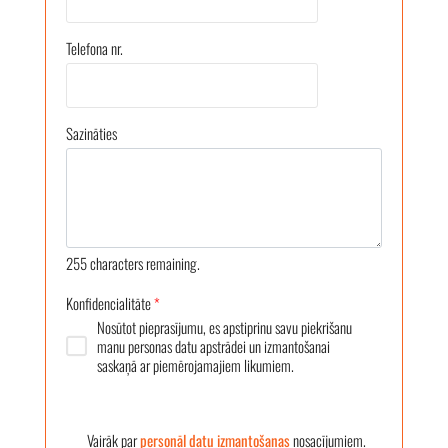
Telefona nr.
Sazināties
255
characters remaining.
Konfidencialitāte
*
Nosūtot pieprasījumu, es apstiprinu savu piekrišanu
manu personas datu apstrādei un izmantošanai
saskaņā ar piemērojamajiem likumiem.
Vairāk par
personāl datu izmantošanas
nosacījumiem.