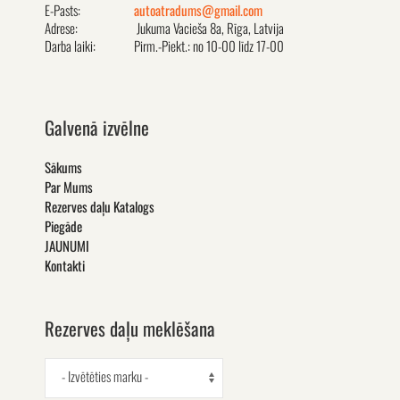
E-Pasts:
autoatradums@gmail.com
Adrese:
Jukuma Vacieša 8a, Rīga, Latvija
Darba laiki:
Pirm.-Piekt.: no 10-00 līdz 17-00
Galvenā izvēlne
Sākums
Par Mums
Rezerves daļu Katalogs
Piegāde
JAUNUMI
Kontakti
Rezerves daļu meklēšana
- Izvētēties marku -