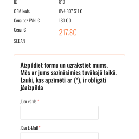
ID
810
OEM kods
8V4 807 511 C
Cena bez PVN, €
180.00
Cena, €
217.80
SEDAN
Aizpildiet formu un uzrakstiet mums.
Mēs ar jums sazināsimies tuvākajā laikā.
Lauki, kas apzīmēti ar (*), ir obligāti
jāaizpilda
Jūsu vārds
*
Jūsu E-Mail
*