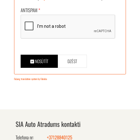
ANTISPAM
*
NOSŪTĪT
DZĒST
FaLang translation system by Faboba
SIA Auto Atradums kontakti
Telefona nr:
+37128840125