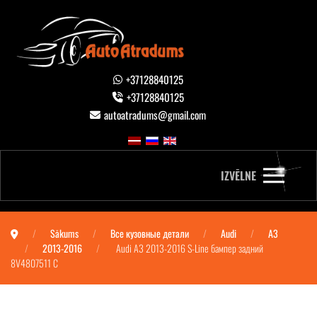
+37128840125
+37128840125
autoatradums@gmail.com
IZVĒLNE
Sākums
Все кузовные детали
Audi
A3
2013-2016
Audi A3 2013-2016 S-Line бампер задний
8V4807511 C