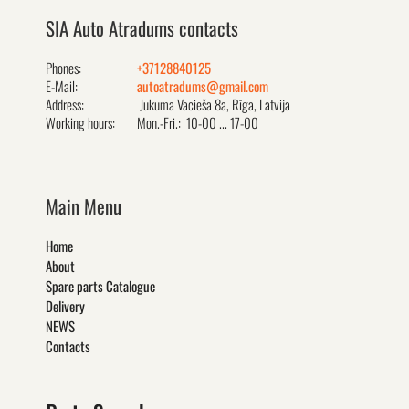
SIA Auto Atradums contacts
Phones:
+37128840125
E-Mail:
autoatradums@gmail.com
Address:
Jukuma Vacieša 8a, Rīga, Latvija
Working hours:
Mon.-Fri.: 10-00 ... 17-00
Main Menu
Home
About
Spare parts Catalogue
Delivery
NEWS
Contacts