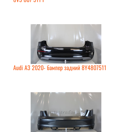
Audi A3 2020- бампер задний 8Y4807511