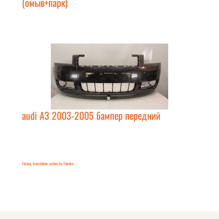
(омыв+парк)
audi A3 2003-2005 бампер передний
FaLang translation system by Faboba