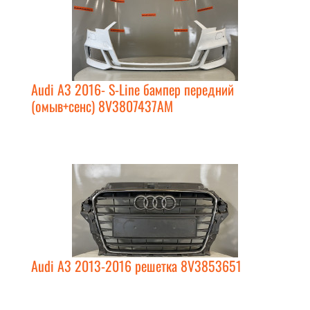
Audi A3 2016- S-Line бампер передний
(омыв+сенс) 8V3807437AM
Audi A3 2013-2016 решетка 8V3853651