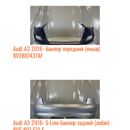
Audi A3 2016- бампер передний (омыв)
8V3807437AF
Audi A3 2016- S-Line бампер задний (sedan)
8V5 807 511 F