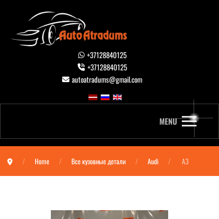
+37128840125
+37128840125
autoatradums@gmail.com
MENU
Home
Все кузовные детали
Audi
A3