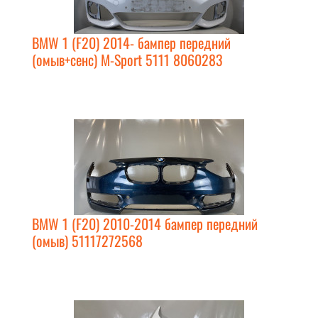
BMW 1 (F20) 2014- бампер передний
(омыв+сенс) M-Sport 5111 8060283
BMW 1 (F20) 2010-2014 бампер передний
(омыв) 51117272568