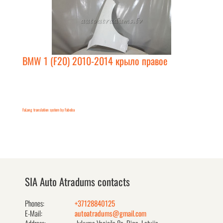
BMW 1 (F20) 2010-2014 крыло правое
FaLang translation system by Faboba
SIA Auto Atradums contacts
Phones:
+37128840125
E-Mail:
autoatradums@gmail.com
Address:
Jukuma Vacieša 8a, Rīga, Latvija