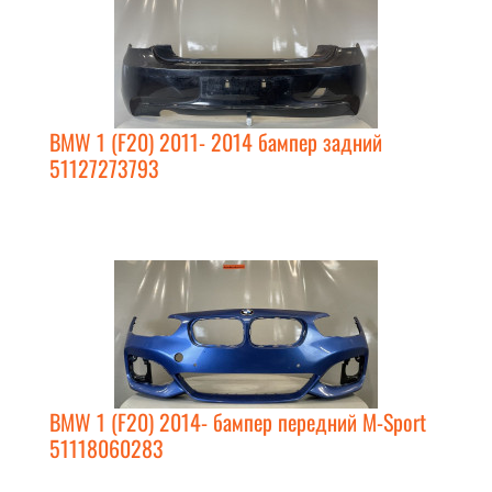
BMW 1 (F20) 2011- 2014 бампер задний
51127273793
BMW 1 (F20) 2014- бампер передний M-Sport
51118060283