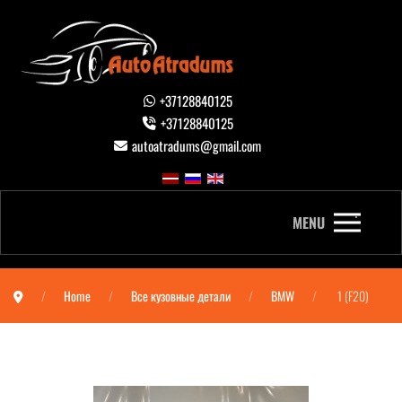
+37128840125
+37128840125
autoatradums@gmail.com
MENU
Home
Все кузовные детали
BMW
1 (F20)