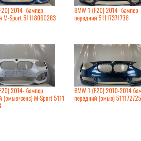
F20) 2014- бампер
BMW 1 (F20) 2014- бампер
й M-Sport 51118060283
передний 51117371736
F20) 2014- бампер
BMW 1 (F20) 2010-2014 ба
 (омыв+сенс) M-Sport 5111
передний (омыв) 51117272
3