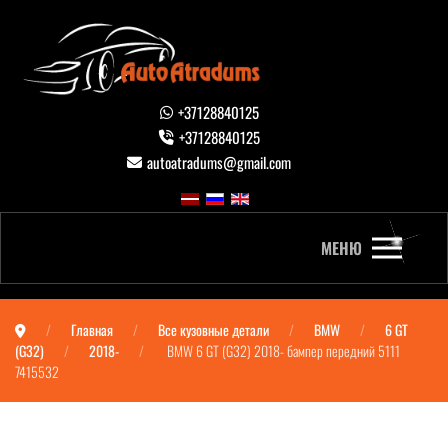
+37128840125
+37128840125
autoatradums@gmail.com
МЕНЮ
Главная
Все кузовные детали
BMW
6 GT
(G32)
2018-
BMW 6 GT (G32) 2018- бампер передний 5111
7415532