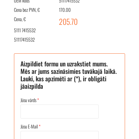
OEM kods
51117415532
Cena bez PVN, €
170.00
Cena, €
205.70
5111 7415532
51117415532
Aizpildiet formu un uzrakstiet mums.
Mēs ar jums sazināsimies tuvākajā laikā.
Lauki, kas apzīmēti ar (*), ir obligāti
jāaizpilda
Jūsu vārds
*
Jūsu E-Mail
*