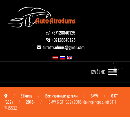
+37128840125
+37128840125
autoatradums@gmail.com
IZVĒLNE
Sākums
Все кузовные детали
BMW
6 GT
(G32)
2018-
BMW 6 GT (G32) 2018- бампер передний 5111
7415532