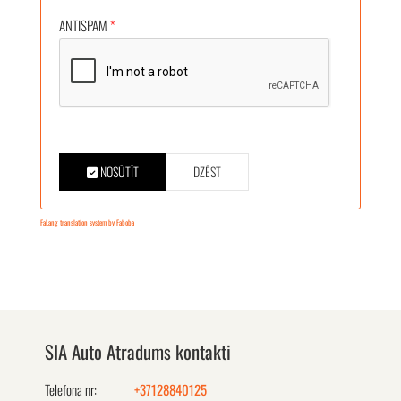
ANTISPAM
*
NOSŪTĪT
DZĒST
FaLang translation system by Faboba
SIA Auto Atradums kontakti
Telefona nr:
+37128840125