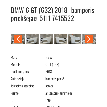
BMW 6 GT (G32) 2018- bamperis
priekšejais 5111 7415532
BMW 6 GT (G32) 2018- бампер передний 5111 7415532
Marka
BMW
Modelis
6 GT (G32)
Izlaiduma gads
2018-
Auto detaļa
bamperis priekš
Tehniskais stāvoklis
lietots
Iezīme
ar sensoru caurumiem
ID
1464