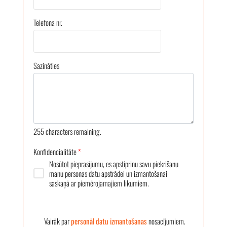
Telefona nr.
Sazināties
255
characters remaining.
Konfidencialitāte
*
Nosūtot pieprasījumu, es apstiprinu savu piekrišanu
manu personas datu apstrādei un izmantošanai
saskaņā ar piemērojamajiem likumiem.
Vairāk par
personāl datu izmantošanas
nosacījumiem.