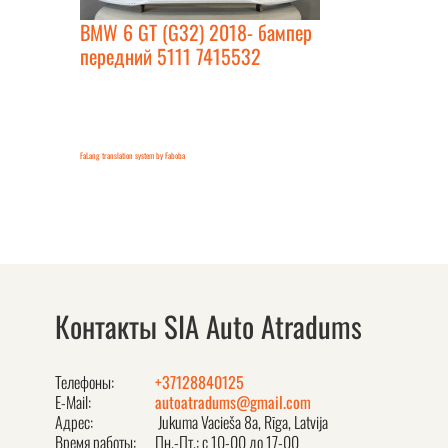
BMW 6 GT (G32) 2018- бампер
передний 5111 7415532
FaLang translation system by Faboba
Контакты SIA Auto Atradums
Телефоны:
+37128840125
E-Mail:
autoatradums@gmail.com
Адрес:
Jukuma Vacieša 8a, Rīga, Latvija
Время работы:
Пн.-Пт.: с 10-00 до 17-00