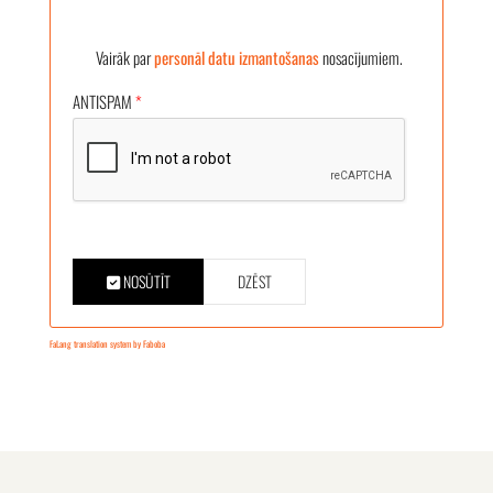
Vairāk par
personāl datu izmantošanas
nosacījumiem.
ANTISPAM
*
NOSŪTĪT
DZĒST
FaLang translation system by Faboba