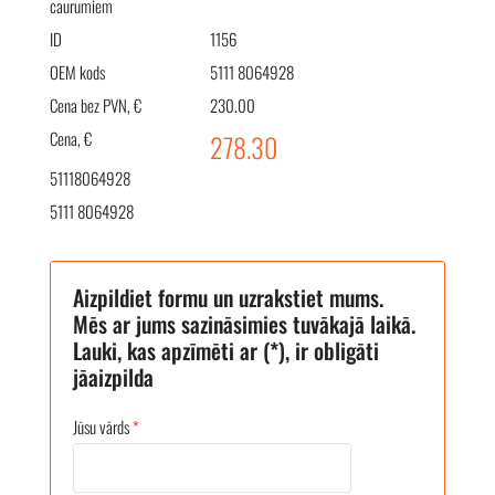
caurumiem
ID
1156
OEM kods
5111 8064928
Cena bez PVN, €
230.00
Cena, €
278.30
51118064928
5111 8064928
Aizpildiet formu un uzrakstiet mums.
Mēs ar jums sazināsimies tuvākajā laikā.
Lauki, kas apzīmēti ar (*), ir obligāti
jāaizpilda
Jūsu vārds
*