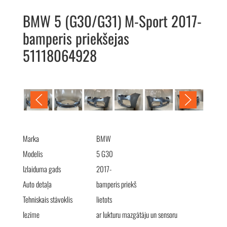
BMW 5 (G30/G31) M-Sport 2017-
bamperis priekšejas
51118064928
BMW 5 (G30/G31) M-Sport 2017- бампер передний
(омыв+сенс) 51118064928
Marka
BMW
Modelis
5 G30
Izlaiduma gads
2017-
Auto detaļa
bamperis priekš
Tehniskais stāvoklis
lietots
Iezīme
ar lukturu mazgātāju un sensoru