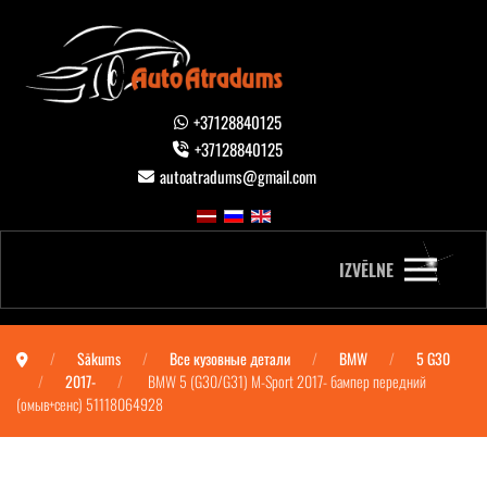
+37128840125
+37128840125
autoatradums@gmail.com
IZVĒLNE
Sākums
Все кузовные детали
BMW
5 G30
2017-
BMW 5 (G30/G31) M-Sport 2017- бампер передний
(омыв+сенс) 51118064928