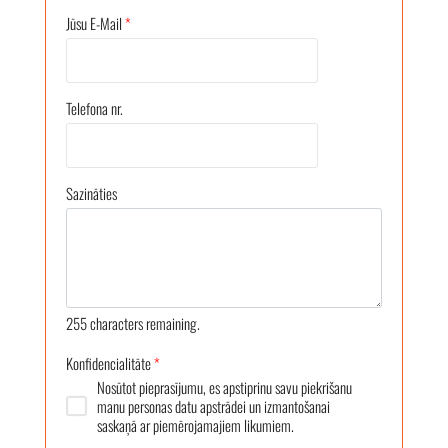
Jūsu E-Mail
*
Telefona nr.
Sazināties
255
characters remaining.
Konfidencialitāte
*
Nosūtot pieprasījumu, es apstiprinu savu piekrišanu
manu personas datu apstrādei un izmantošanai
saskaņā ar piemērojamajiem likumiem.