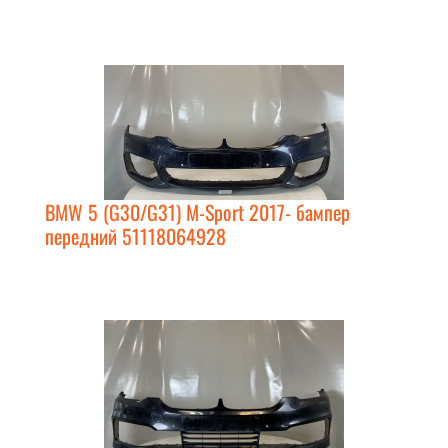
BMW 5 (G30/G31) M-Sport 2017- бампер
передний 51118064928