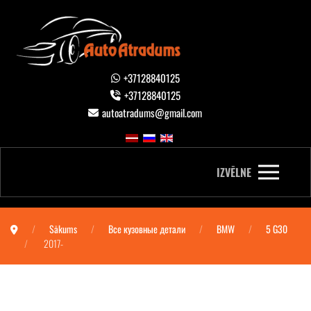
+37128840125
+37128840125
autoatradums@gmail.com
IZVĒLNE
Sākums
Все кузовные детали
BMW
5 G30
2017-