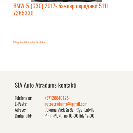
BMW 5 (G30) 2017- бампер передний 5111
7385336
FaLang translation system by Faboba
SIA Auto Atradums kontakti
Telefona nr:
+37128840125
E-Pasts:
autoatradums@gmail.com
Adrese:
Jukuma Vacieša 8a, Rīga, Latvija
Darba laiki:
Pirm.-Piekt.: no 10-00 līdz 17-00