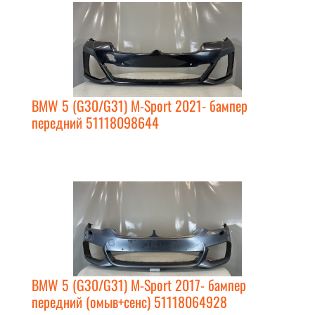
BMW 5 (G30/G31) M-Sport 2021- бампер
передний 51118098644
BMW 5 (G30/G31) M-Sport 2017- бампер
передний (омыв+сенс) 51118064928