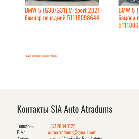
BMW 5 (G30/G31) M-Sport 2021-
BMW 5 (
бампер передний 51118098644
бампер 
511180
FaLang translation system by Faboba
Контакты SIA Auto Atradums
Телефоны:
+37128840125
E-Mail:
autoatradums@gmail.com
Адрес:
Jukuma Vacieša 8a, Rīga, Latvija