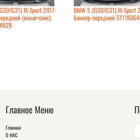
G30/G31) M-Sport 2017-
BMW 5 (G30/G31) M-Sport 
передний (омыв+сенс)
бампер передний 5111806
64928
Главное Меню
П
Главная
О НАС