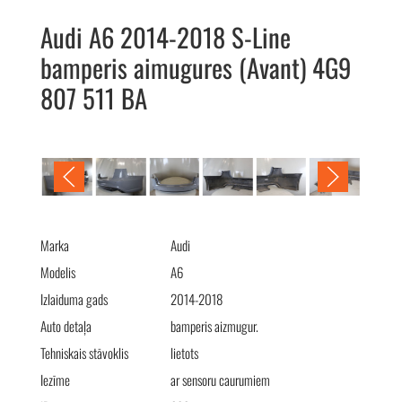
Audi A6 2014-2018 S-Line
bamperis aimugures (Avant) 4G9
807 511 BA
Audi A6 2014-2018 S-Line бампер задний (Avant) 4G9 807 511
BA
Marka
Audi
Modelis
A6
Izlaiduma gads
2014-2018
Auto detaļa
bamperis aizmugur.
Tehniskais stāvoklis
lietots
Iezīme
ar sensoru caurumiem