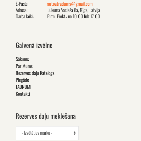
E-Pasts:
autoatradums@gmail.com
Adrese:
Jukuma Vacieša 8a, Rīga, Latvija
Darba laiki:
Pirm.-Piekt.: no 10-00 līdz 17-00
Galvenā izvēlne
Sākums
Par Mums
Rezerves daļu Katalogs
Piegāde
JAUNUMI
Kontakti
Rezerves daļu meklēšana
- Izvētēties marku -