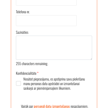
Telefona nr.
Sazināties
255
characters remaining.
Konfidencialitāte
*
Nosūtot pieprasījumu, es apstiprinu savu piekrišanu
manu personas datu apstrādei un izmantošanai
saskaņā ar piemērojamajiem likumiem.
Vairāk par
personāl datu izmantošanas
nosacījumiem.