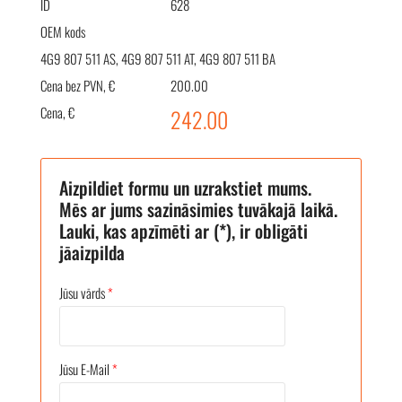
ID
628
OEM kods
4G9 807 511 AS, 4G9 807 511 AT, 4G9 807 511 BA
Cena bez PVN, €
200.00
Cena, €
242.00
Aizpildiet formu un uzrakstiet mums.
Mēs ar jums sazināsimies tuvākajā laikā.
Lauki, kas apzīmēti ar (*), ir obligāti
jāaizpilda
Jūsu vārds
*
Jūsu E-Mail
*