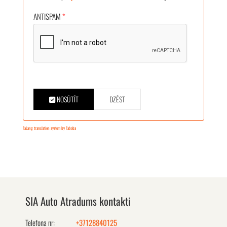
ANTISPAM
*
NOSŪTĪT
DZĒST
FaLang translation system by Faboba
SIA Auto Atradums kontakti
Telefona nr:
+37128840125