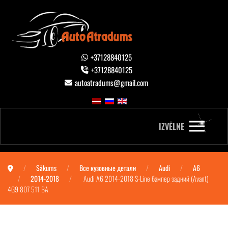
+37128840125
+37128840125
autoatradums@gmail.com
IZVĒLNE
Sākums
Все кузовные детали
Audi
A6
2014-2018
Audi A6 2014-2018 S-Line бампер задний (Avant)
4G9 807 511 BA