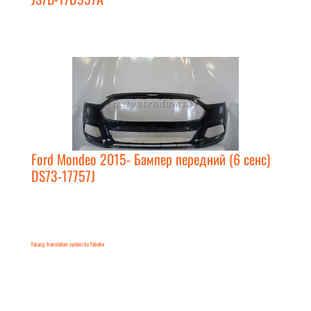
Ford Mondeo 2015- Бампер передний (6 сенс)
DS73-17757J
FaLang translation system by Faboba