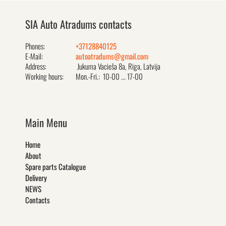
SIA Auto Atradums contacts
Phones:
+37128840125
E-Mail:
autoatradums@gmail.com
Address:
Jukuma Vacieša 8a, Rīga, Latvija
Working hours:
Mon.-Fri.: 10-00 ... 17-00
Main Menu
Home
About
Spare parts Catalogue
Delivery
NEWS
Contacts