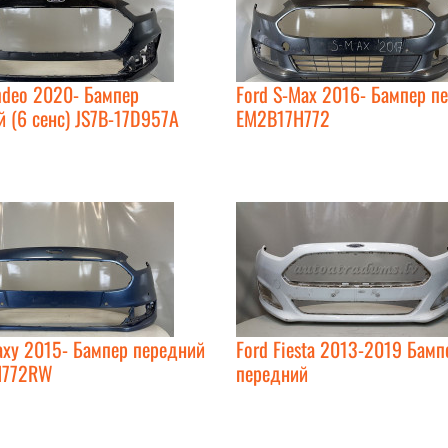
ndeo 2020- Бампер
Ford S-Max 2016- Бампер п
 (6 сенс) JS7B-17D957A
EM2B17H772
axy 2015- Бампер передний
Ford Fiesta 2013-2019 Бамп
H772RW
передний