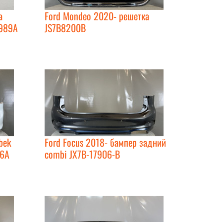
а
Ford Mondeo 2020- решетка
A989A
JS7B8200B
bek
Ford Focus 2018- бампер задний
06A
combi JX7B-17906-B