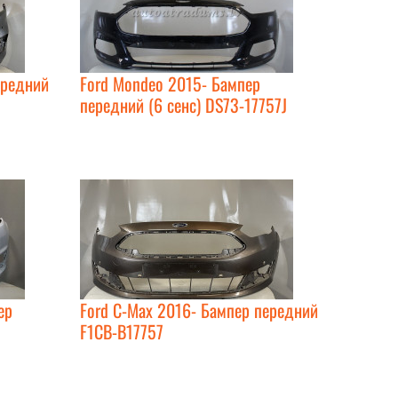
ередний
Ford Mondeo 2015- Бампер
передний (6 сенс) DS73-17757J
ер
Ford C-Max 2016- Бампер передний
F1CB-B17757