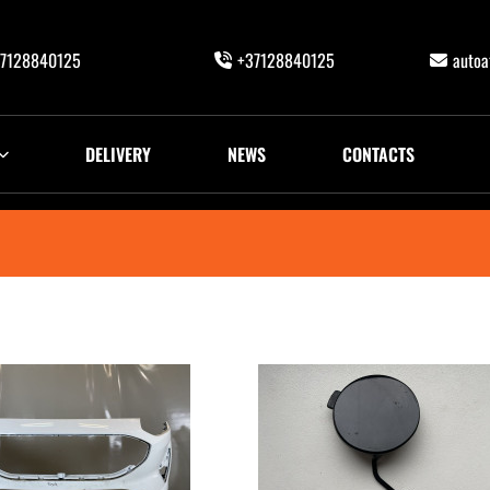
7128840125
+37128840125
auto
DELIVERY
NEWS
CONTACTS