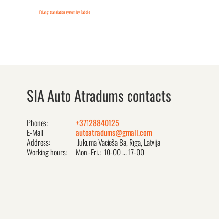
FaLang translation system by Faboba
SIA Auto Atradums contacts
Phones:
+37128840125
E-Mail:
autoatradums@gmail.com
Address:
Jukuma Vacieša 8a, Rīga, Latvija
Working hours:
Mon.-Fri.: 10-00 ... 17-00