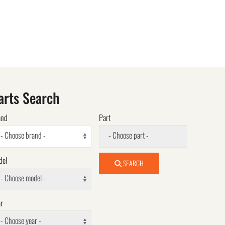
arts Search
and
Part
- Choose brand -
- Choose part -
del
SEARCH
- Choose model -
r
- Choose year -