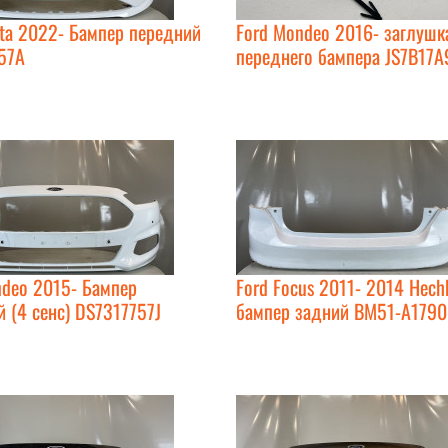
sta 2022- Бампер передний
Ford Mondeo 2016- заглушк
57A
переднего бампера JS7B17
ndeo 2015- Бампер
Ford Focus 2011- 2014 Hech
 (4 сенс) DS7317757J
бампер задний BM51-A179