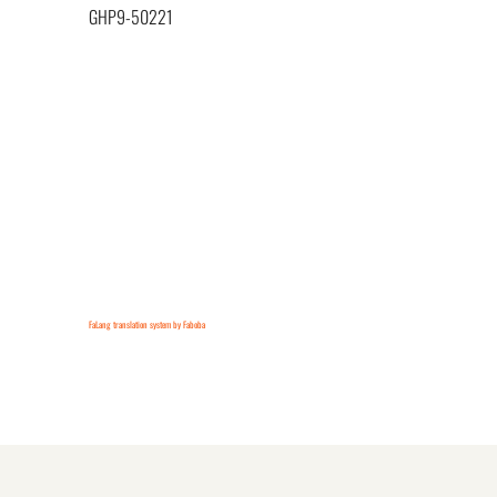
GHP9-50221
FaLang translation system by Faboba