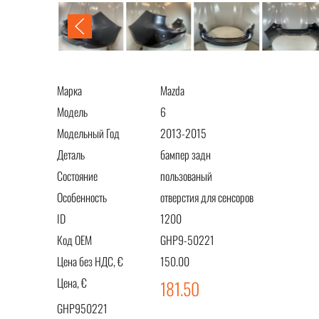
Марка
Mazda
Модель
6
Модельный Год
2013-2015
Деталь
бампер задн
Состояние
пользованый
Особенность
отверстия для сенсоров
ID
1200
Код OEM
GHP9-50221
Цена без НДС, €
150.00
Цена, €
181.50
GHP950221