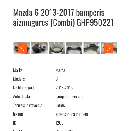
Mazda 6 2013-2017 bamperis
aizmugures (Combi) GHP950221
Mazda 6 2013-2017 бампер задний (Combi) GHP950221
Marka
Mazda
Modelis
6
Izlaiduma gads
2013-2015
Auto detaļa
bamperis aizmugur.
Tehniskais stāvoklis
lietots
Iezīme
ar sensoru caurumiem
ID
1200