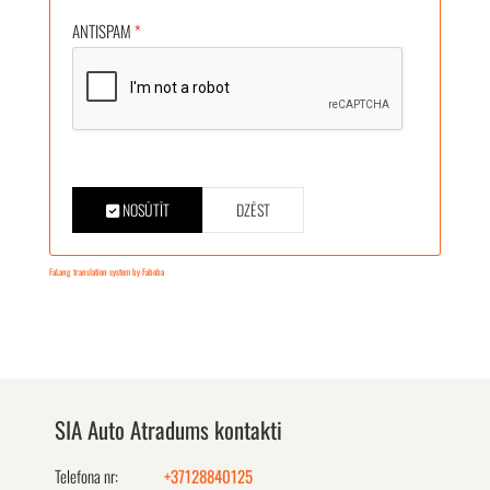
ANTISPAM
*
NOSŪTĪT
DZĒST
FaLang translation system by Faboba
SIA Auto Atradums kontakti
Telefona nr:
+37128840125