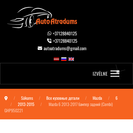
+37128840125
+37128840125
autoatradums@gmail.com
IZVĒLNE
Sākums
Все кузовные детали
Mazda
6
2013-2015
Mazda 6 2013-2017 бампер задний (Combi)
GHP950221