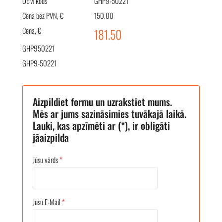
OEM kods
GHP9-50221
Cena bez PVN, €
150.00
Cena, €
181.50
GHP950221
GHP9-50221
Aizpildiet formu un uzrakstiet mums.
Mēs ar jums sazināsimies tuvākajā laikā.
Lauki, kas apzīmēti ar (*), ir obligāti
jāaizpilda
Jūsu vārds
*
Jūsu E-Mail
*