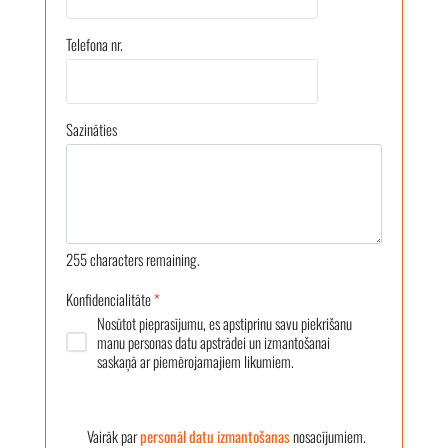
Telefona nr.
Sazināties
255
characters remaining.
Konfidencialitāte
*
Nosūtot pieprasījumu, es apstiprinu savu piekrišanu
manu personas datu apstrādei un izmantošanai
saskaņā ar piemērojamajiem likumiem.
Vairāk par
personāl datu izmantošanas
nosacījumiem.