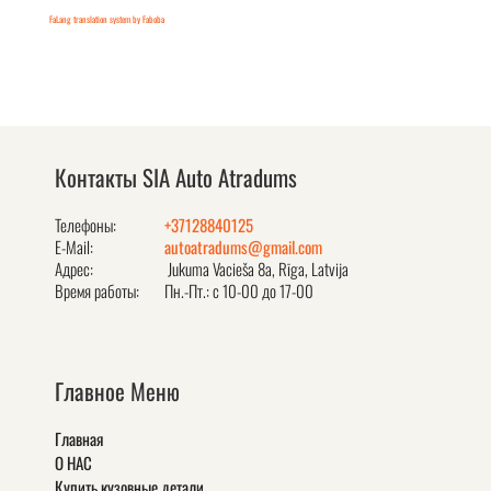
FaLang translation system by Faboba
Контакты SIA Auto Atradums
Телефоны:
+37128840125
E-Mail:
autoatradums@gmail.com
Адрес:
Jukuma Vacieša 8a, Rīga, Latvija
Время работы:
Пн.-Пт.: с 10-00 до 17-00
Главное Меню
Главная
О НАС
Купить кузовные детали