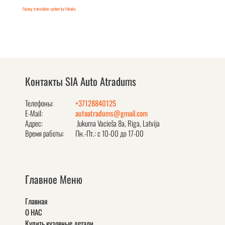
FaLang translation system by Faboba
Контакты SIA Auto Atradums
Телефоны:
+37128840125
E-Mail:
autoatradums@gmail.com
Адрес:
Jukuma Vacieša 8a, Rīga, Latvija
Время работы:
Пн.-Пт.: с 10-00 до 17-00
Главное Меню
Главная
О НАС
Купить кузовные детали