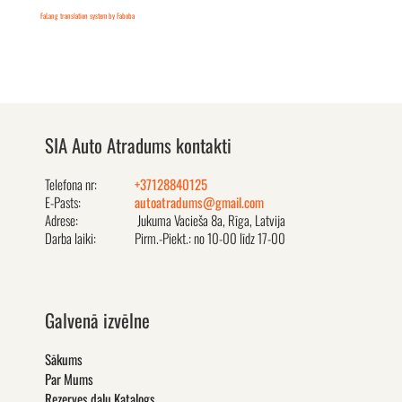
FaLang translation system by Faboba
SIA Auto Atradums kontakti
Telefona nr:
+37128840125
E-Pasts:
autoatradums@gmail.com
Adrese:
Jukuma Vacieša 8a, Rīga, Latvija
Darba laiki:
Pirm.-Piekt.: no 10-00 līdz 17-00
Galvenā izvēlne
Sākums
Par Mums
Rezerves daļu Katalogs