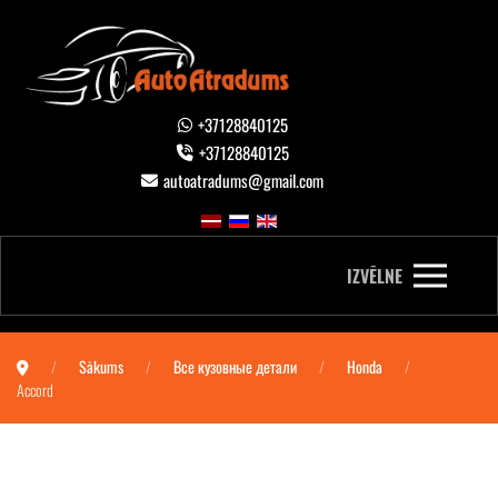
+37128840125
+37128840125
autoatradums@gmail.com
IZVĒLNE
Sākums
Все кузовные детали
Honda
Accord