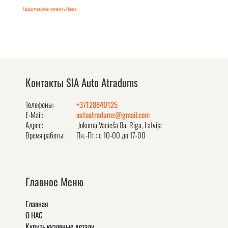
FaLang translation system by Faboba
Контакты SIA Auto Atradums
Телефоны:
+37128840125
E-Mail:
autoatradums@gmail.com
Адрес:
Jukuma Vacieša 8a, Rīga, Latvija
Время работы:
Пн.-Пт.: с 10-00 до 17-00
Главное Меню
Главная
О НАС
Купить кузовные детали