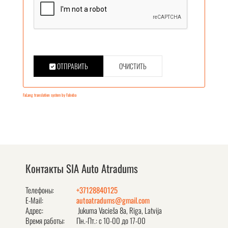
ОТПРАВИТЬ
ОЧИСТИТЬ
FaLang translation system by Faboba
Контакты SIA Auto Atradums
Телефоны:
+37128840125
E-Mail:
autoatradums@gmail.com
Адрес:
Jukuma Vacieša 8a, Rīga, Latvija
Время работы:
Пн.-Пт.: с 10-00 до 17-00