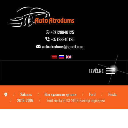
+37128840125
+37128840125
autoatradums@gmail.com
IZVĒLNE
Sākums
Все кузовные детали
Ford
Fiesta
2013-2016
Ford Fiesta 2013-2019 Бампер передний