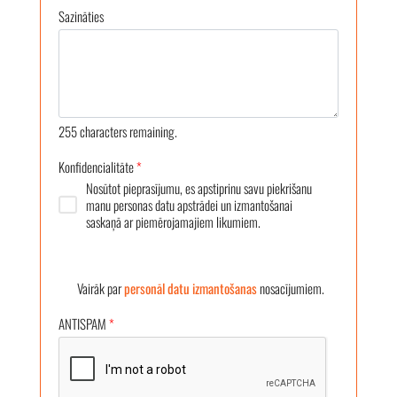
Sazināties
255
characters remaining.
Konfidencialitāte
*
Nosūtot pieprasījumu, es apstiprinu savu piekrišanu
manu personas datu apstrādei un izmantošanai
saskaņā ar piemērojamajiem likumiem.
Vairāk par
personāl datu izmantošanas
nosacījumiem.
ANTISPAM
*