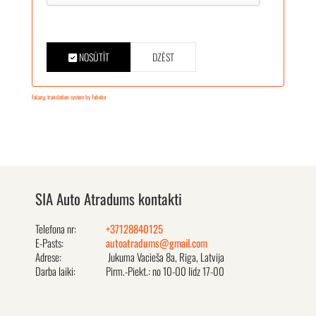
NOSŪTĪT
DZĒST
FaLang translation system by Faboba
SIA Auto Atradums kontakti
Telefona nr:
+37128840125
E-Pasts:
autoatradums@gmail.com
Adrese:
Jukuma Vacieša 8a, Rīga, Latvija
Darba laiki:
Pirm.-Piekt.: no 10-00 līdz 17-00