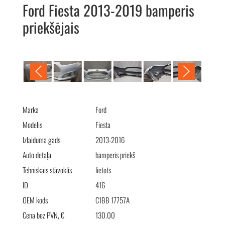
Ford Fiesta 2013-2019 bamperis
priekšējais
Ford Fiesta 2013-2019 Бампер передний
Marka
Ford
Modelis
Fiesta
Izlaiduma gads
2013-2016
Auto detaļa
bamperis priekš
Tehniskais stāvoklis
lietots
ID
416
OEM kods
C1BB 17757A
Cena bez PVN, €
130.00