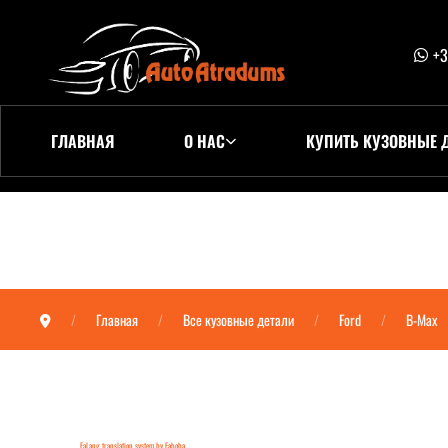
+3
ГЛАВНАЯ
О НАС
КУПИТЬ КУЗОВНЫЕ 
Главная
Все кузовные детали
Ford
B-Max
FaLang translation system by Faboba