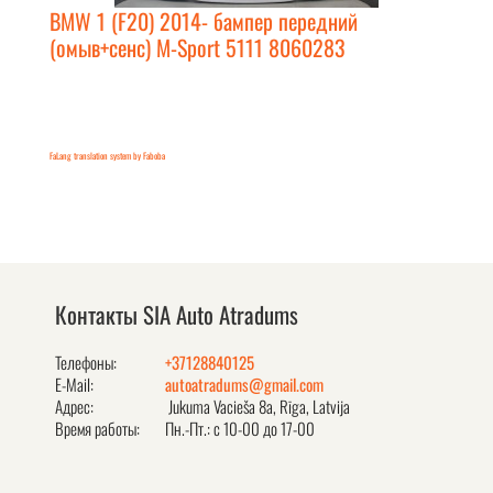
BMW 1 (F20) 2014- бампер передний
(омыв+сенс) M-Sport 5111 8060283
FaLang translation system by Faboba
Контакты SIA Auto Atradums
Телефоны:
+37128840125
E-Mail:
autoatradums@gmail.com
Адрес:
Jukuma Vacieša 8a, Rīga, Latvija
Время работы:
Пн.-Пт.: с 10-00 до 17-00