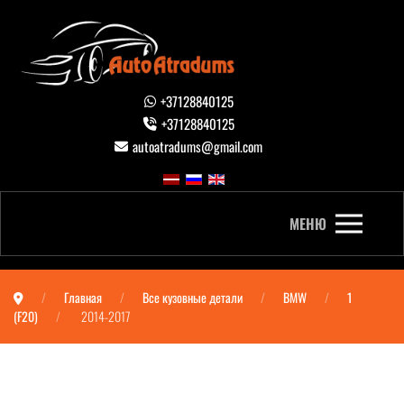
+37128840125
+37128840125
autoatradums@gmail.com
МЕНЮ
Главная
Все кузовные детали
BMW
1
(F20)
2014-2017