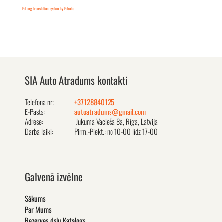
FaLang translation system by Faboba
SIA Auto Atradums kontakti
Telefona nr:
+37128840125
E-Pasts:
autoatradums@gmail.com
Adrese:
Jukuma Vacieša 8a, Rīga, Latvija
Darba laiki:
Pirm.-Piekt.: no 10-00 līdz 17-00
Galvenā izvēlne
Sākums
Par Mums
Rezerves daļu Katalogs