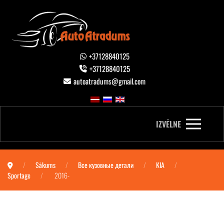
+37128840125
+37128840125
autoatradums@gmail.com
IZVĒLNE
Sākums
Все кузовные детали
KIA
Sportage
2016-