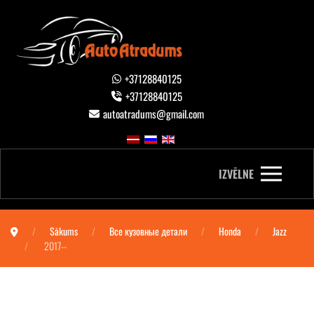
+37128840125
+37128840125
autoatradums@gmail.com
IZVĒLNE
Sākums
Все кузовные детали
Honda
Jazz
2017--