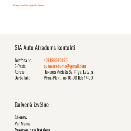
FaLang translation system by Faboba
SIA Auto Atradums kontakti
Telefona nr:
+37128840125
E-Pasts:
autoatradums@gmail.com
Adrese:
Jukuma Vacieša 8a, Rīga, Latvija
Darba laiki:
Pirm.-Piekt.: no 10-00 līdz 17-00
Galvenā izvēlne
Sākums
Par Mums
Rezerves daļu Katalogs