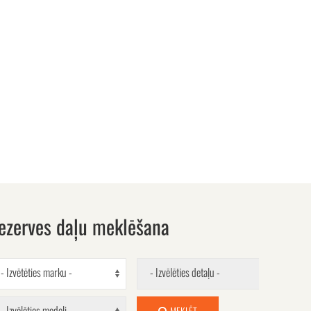
ezerves daļu meklēšana
- Izvētēties marku -
- Izvēlēties detaļu -
- Izvēlēties modeli -
MEKLĒT