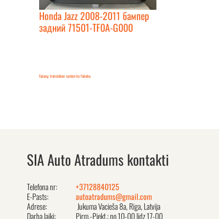
Honda Jazz 2008-2011 бампер
задний 71501-TF0A-G000
FaLang translation system by Faboba
SIA Auto Atradums kontakti
Telefona nr:
+37128840125
E-Pasts:
autoatradums@gmail.com
Adrese:
Jukuma Vacieša 8a, Rīga, Latvija
Darba laiki:
Pirm.-Piekt.: no 10-00 līdz 17-00