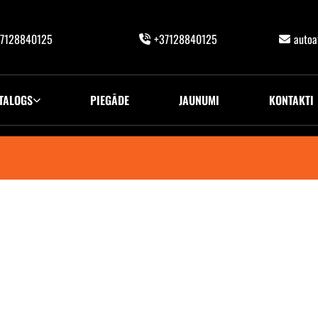
7128840125
+37128840125
auto
TALOGS
PIEGĀDE
JAUNUMI
KONTAKTI