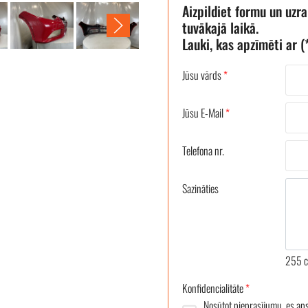
Aizpildiet formu un uzr
tuvākajā laikā.
Lauki, kas apzīmēti ar (*
Jūsu vārds
*
Jūsu E-Mail
*
Telefona nr.
Sazināties
255
c
Konfidencialitāte
*
Nosūtot pieprasījumu, es ap