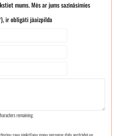
akstiet mums. Mēs ar jums sazināsimies
), ir obligāti jāaizpilda
haracters remaining.
stiprinu savu piekrišanu manu personas datu apstrādei un