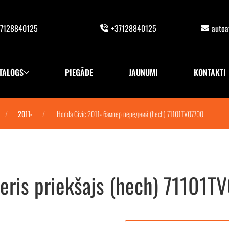
7128840125
+37128840125
auto
TALOGS
PIEGĀDE
JAUNUMI
KONTAKTI
2011-
Honda Civic 2011- бампер передний (hech) 71101TV07700
eris priekšajs (hech) 71101T
) 71101TV07700