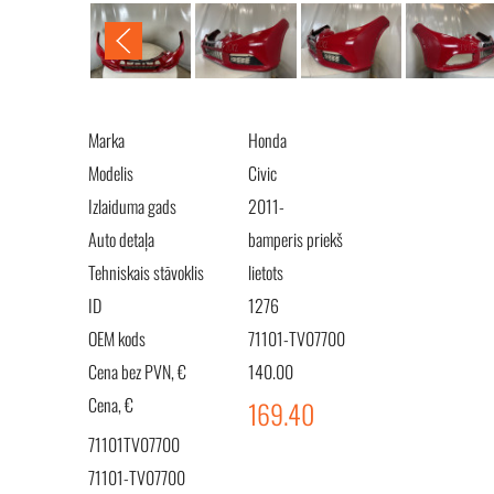
Marka
Honda
Modelis
Civic
Izlaiduma gads
2011-
Auto detaļa
bamperis priekš
Tehniskais stāvoklis
lietots
ID
1276
OEM kods
71101-TV07700
Cena bez PVN, €
140.00
Cena, €
169.40
71101TV07700
71101-TV07700