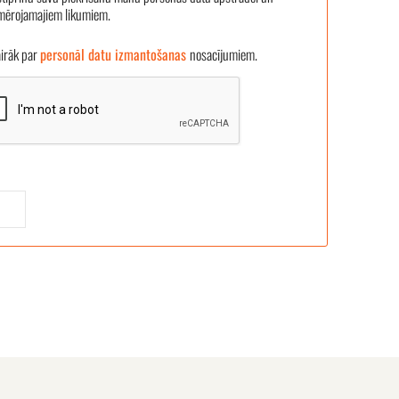
emērojamajiem likumiem.
āk par
personāl datu izmantošanas
nosacījumiem.