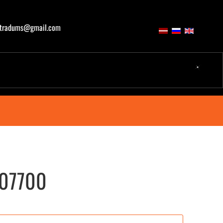
atradums@gmail.com
V07700