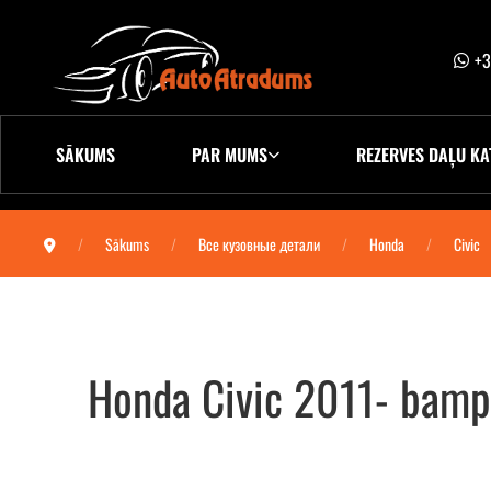
+3
SĀKUMS
PAR MUMS
REZERVES DAĻU KA
Sākums
Все кузовные детали
Honda
Civic
Honda Civic 2011- bamp
Honda Civic 2011- бампер передний (hech