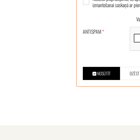
izmantošanai saskaņā ar pi
Vair
ANTISPAM
*
NOSŪTĪT
DZĒST