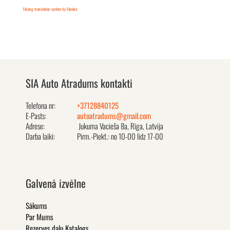
FaLang translation system by Faboba
SIA Auto Atradums kontakti
Telefona nr:
+37128840125
E-Pasts:
autoatradums@gmail.com
Adrese:
Jukuma Vacieša 8a, Rīga, Latvija
Darba laiki:
Pirm.-Piekt.: no 10-00 līdz 17-00
Galvenā izvēlne
Sākums
Par Mums
Rezerves daļu Katalogs