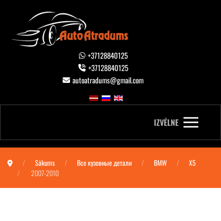
+37128840125
+37128840125
autoatradums@gmail.com
IZVĒLNE
Sākums
Все кузовные детали
BMW
X5
2007-2010