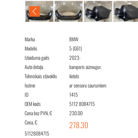
Marka
BMW
Modelis
5 (G61)
Izlaiduma gads
2023-
Auto detaļa
bamperis aizmugur.
Tehniskais stāvoklis
lietots
Iezīme
ar sensoru caurumiem
ID
1415
OEM kods
5112 8084715
Cena bez PVN, €
230.00
Cena, €
278.30
51128084715