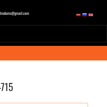
atradums@gmail.com
4715