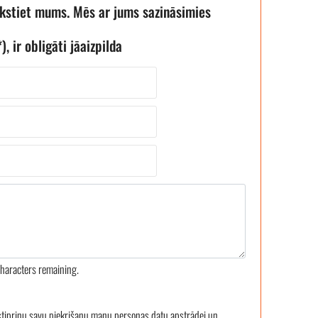
akstiet mums. Mēs ar jums sazināsimies
), ir obligāti jāaizpilda
haracters remaining.
stiprinu savu piekrišanu manu personas datu apstrādei un