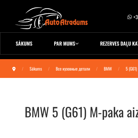
+3
SĀKUMS
PAR MUMS
REZERVES DAĻU KA
Sākums
Все кузовные детали
BMW
5 (G61)
BMW 5 (G61) M-paka ai
BMW 5 (G61) М-пакет бампер задний 