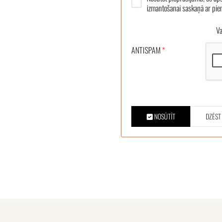
izmantošanai saskaņā ar pi
Vair
ANTISPAM
*
NOSŪTĪT
DZĒST