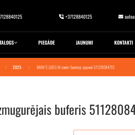
7128840125
+37128840125
auto
TALOGS
PIEGĀDE
JAUNUMI
KONTAKTI
2023-
BMW 5 (G61) М-пакет бампер задний 51128084715
zmugurējais buferis 5112808
51128084715