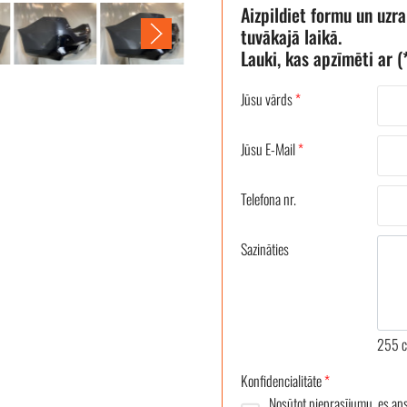
Aizpildiet formu un uzr
tuvākajā laikā.
Lauki, kas apzīmēti ar (*
Jūsu vārds
*
Jūsu E-Mail
*
Telefona nr.
Sazināties
255
c
Konfidencialitāte
*
Nosūtot pieprasījumu, es ap