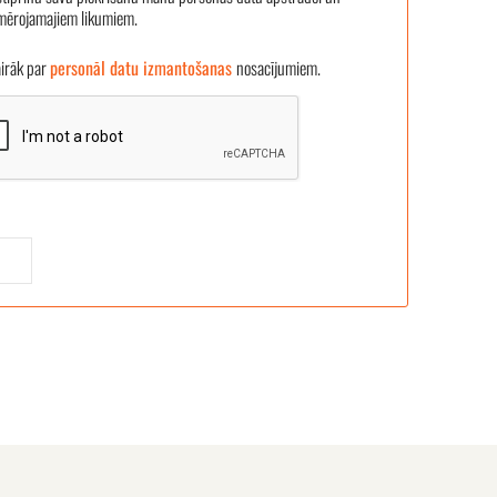
emērojamajiem likumiem.
āk par
personāl datu izmantošanas
nosacījumiem.