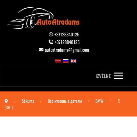
+37128840125
+37128840125
autoatradums@gmail.com
IZVĒLNE
Sākums
Все кузовные детали
BMW
5
(G61)