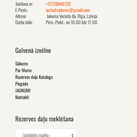
Telefona nr:
+37128840125
E-Pasts:
autoatradums@gmail.com
Adrese:
Jukuma Vacieša 8a, Rīga, Latvija
Darba laiki:
Pirm.-Piekt.: no 10-00 līdz 17-00
Galvenā izvēlne
Sākums
Par Mums
Rezerves daļu Katalogs
Piegāde
JAUNUMI
Kontakti
Rezerves daļu meklēšana
- Izvētēties marku -