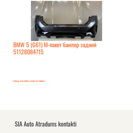
BMW 5 (G61) М-пакет бампер задний
51128084715
FaLang translation system by Faboba
SIA Auto Atradums kontakti