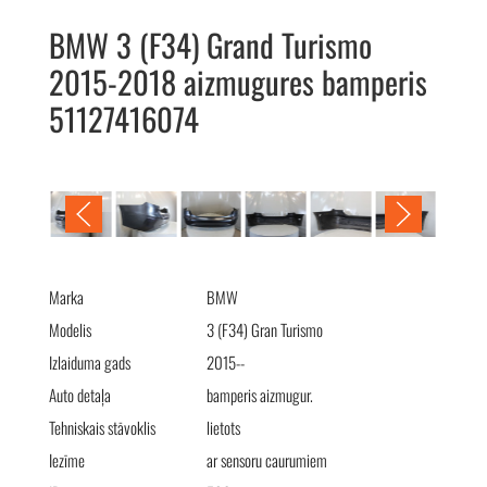
BMW 3 (F34) Grand Turismo
2015-2018 aizmugures bamperis
51127416074
BMW 3 (F34) Grand Turismo 2015-2018 бампер задний
51127416074
Marka
BMW
Modelis
3 (F34) Gran Turismo
Izlaiduma gads
2015--
Auto detaļa
bamperis aizmugur.
Tehniskais stāvoklis
lietots
Iezīme
ar sensoru caurumiem