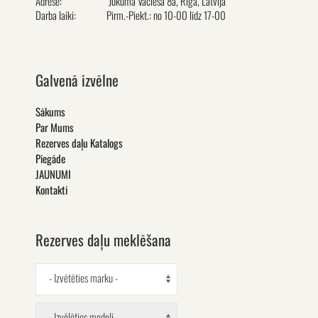
Adrese:
Jukuma Vacieša 8a, Rīga, Latvija
Darba laiki:
Pirm.-Piekt.: no 10-00 līdz 17-00
Galvenā izvēlne
Sākums
Par Mums
Rezerves daļu Katalogs
Piegāde
JAUNUMI
Kontakti
Rezerves daļu meklēšana
- Izvētēties marku -
- Izvēlēties modeli -