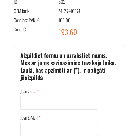
ID
502
OEM kods
5112 7416074
Cena bez PVN, €
160.00
Cena, €
193.60
Aizpildiet formu un uzrakstiet mums.
Mēs ar jums sazināsimies tuvākajā laikā.
Lauki, kas apzīmēti ar (*), ir obligāti
jāaizpilda
Jūsu vārds
*
Jūsu E-Mail
*