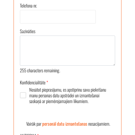
Telefona nr.
Sazināties
255
characters remaining.
Konfidencialitāte
*
Nosūtot pieprasījumu, es apstiprinu savu piekrišanu
manu personas datu apstrādei un izmantošanai
saskaņā ar piemērojamajiem likumiem.
Vairāk par
personāl datu izmantošanas
nosacījumiem.