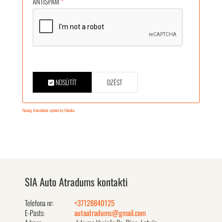
ANTISPAM
*
NOSŪTĪT
DZĒST
FaLang translation system by Faboba
SIA Auto Atradums kontakti
Telefona nr:
+37128840125
E-Pasts:
autoatradums@gmail.com