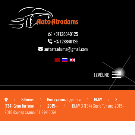
+37128840125
+37128840125
autoatradums@gmail.com
IZVĒLNE
Sākums
Все кузовные детали
BMW
3
(F34) Gran Turismo
2015--
BMW 3 (F34) Grand Turismo 2015-
2018 бампер задний 51127416074