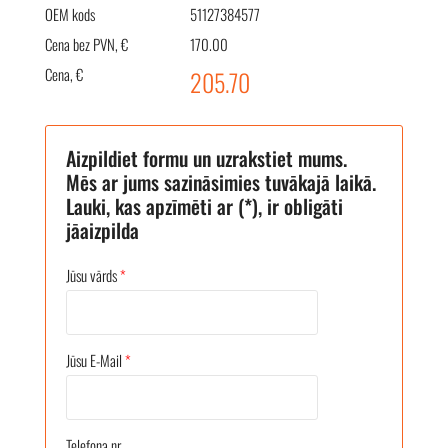
OEM kods
51127384577
Cena bez PVN, €
170.00
Cena, €
205.70
Aizpildiet formu un uzrakstiet mums.
Mēs ar jums sazināsimies tuvākajā laikā.
Lauki, kas apzīmēti ar (*), ir obligāti
jāaizpilda
Jūsu vārds
*
Jūsu E-Mail
*
Telefona nr.