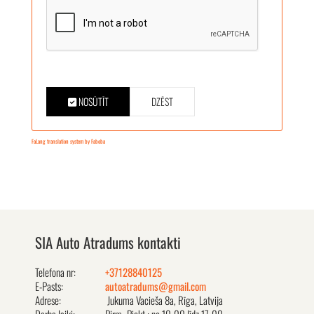
NOSŪTĪT
DZĒST
FaLang translation system by Faboba
SIA Auto Atradums kontakti
Telefona nr:
+37128840125
E-Pasts:
autoatradums@gmail.com
Adrese:
Jukuma Vacieša 8a, Rīga, Latvija