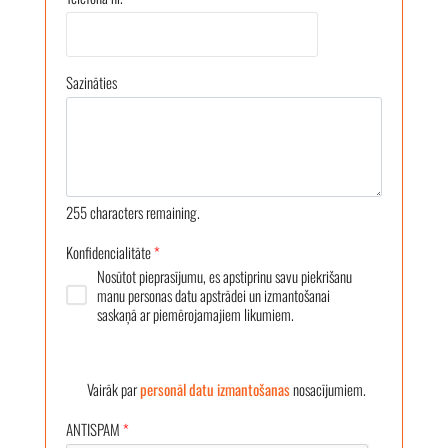
Sazināties
255
characters remaining.
Konfidencialitāte
*
Nosūtot pieprasījumu, es apstiprinu savu piekrišanu
manu personas datu apstrādei un izmantošanai
saskaņā ar piemērojamajiem likumiem.
Vairāk par
personāl datu izmantošanas
nosacījumiem.
ANTISPAM
*