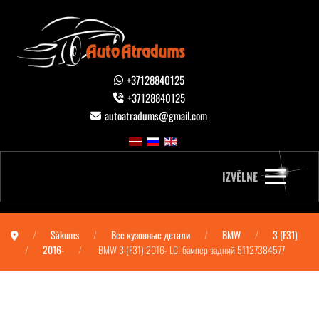
+37128840125
+37128840125
autoatradums@gmail.com
IZVĒLNE
Sākums
Все кузовные детали
BMW
3 (F31)
2016-
BMW 3 (F31) 2016- LCI бампер задний 51127384577