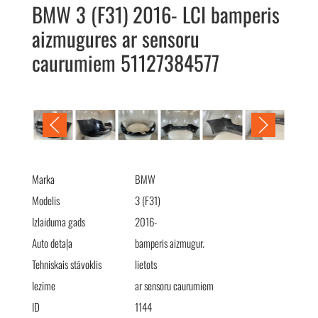
BMW 3 (F31) 2016- LCI bamperis
aizmugures ar sensoru
caurumiem 51127384577
BMW 3 (F31) 2016- LCI бампер задний 51127384577
Marka
BMW
Modelis
3 (F31)
Izlaiduma gads
2016-
Auto detaļa
bamperis aizmugur.
Tehniskais stāvoklis
lietots
Iezīme
ar sensoru caurumiem
ID
1144