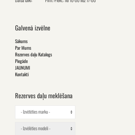
Darba laiki:
Pirm.-Piekt.: no 10-00 līdz 17-00
Galvenā izvēlne
Sākums
Par Mums
Rezerves daļu Katalogs
Piegāde
JAUNUMI
Kontakti
Rezerves daļu meklēšana
- Izvētēties marku -
- Izvēlēties modeli -