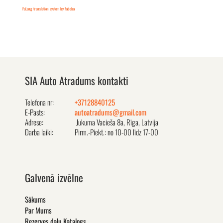
FaLang translation system by Faboba
SIA Auto Atradums kontakti
Telefona nr:
+37128840125
E-Pasts:
autoatradums@gmail.com
Adrese:
Jukuma Vacieša 8a, Rīga, Latvija
Darba laiki:
Pirm.-Piekt.: no 10-00 līdz 17-00
Galvenā izvēlne
Sākums
Par Mums
Rezerves daļu Katalogs