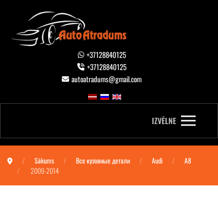
+37128840125
+37128840125
autoatradums@gmail.com
IZVĒLNE
Sākums
Все кузовные детали
Audi
A8
2009-2014