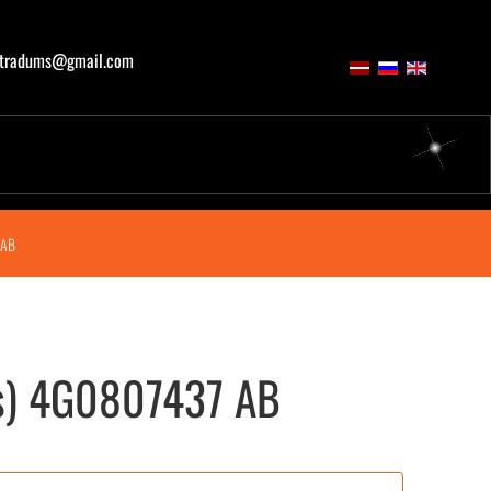
atradums@gmail.com
 AB
ns) 4G0807437 AB