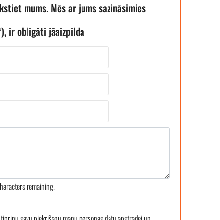
akstiet mums. Mēs ar jums sazināsimies
), ir obligāti jāaizpilda
haracters remaining.
stiprinu savu piekrišanu manu personas datu apstrādei un