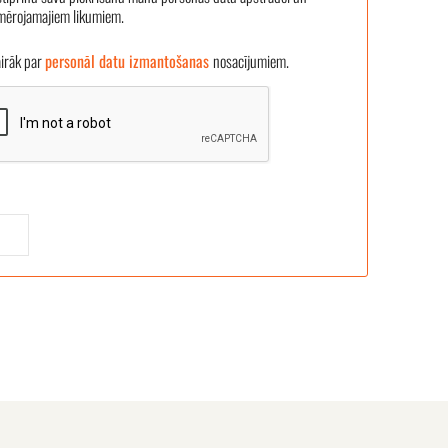
emērojamajiem likumiem.
āk par
personāl datu izmantošanas
nosacījumiem.