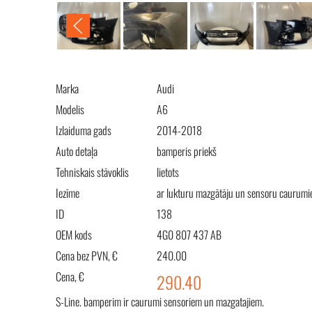
Marka
Audi
Modelis
A6
Izlaiduma gads
2014-2018
Auto detaļa
bamperis priekš
Tehniskais stāvoklis
lietots
Iezīme
ar lukturu mazgātāju un sensoru caurum
ID
138
OEM kods
4G0 807 437 AB
Cena bez PVN, €
240.00
Cena, €
290.40
S-Line. bamperim ir caurumi sensoriem un mazgatajiem.