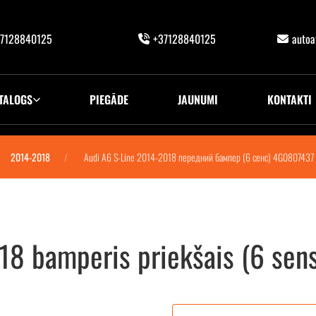
7128840125
+37128840125
auto
TALOGS
PIEGĀDE
JAUNUMI
KONTAKTI
2014-2018
Audi A6 S-Line 2014-2018 передний бампер (6 сенс) 4G0807437
18 bamperis priekšais (6 se
 сенс) 4G0807437 AB