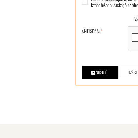
izmantošanai saskaņā ar pi
Vair
ANTISPAM
*
NOSŪTĪT
DZĒST