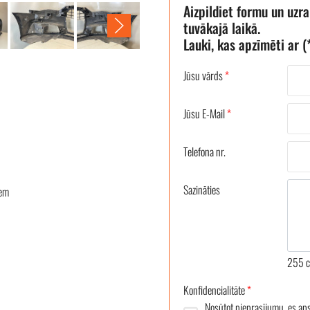
Aizpildiet formu un uzr
tuvākajā laikā.
Lauki, kas apzīmēti ar (*
Jūsu vārds
*
Jūsu E-Mail
*
Telefona nr.
Sazināties
iem
255
c
Konfidencialitāte
*
Nosūtot pieprasījumu, es ap