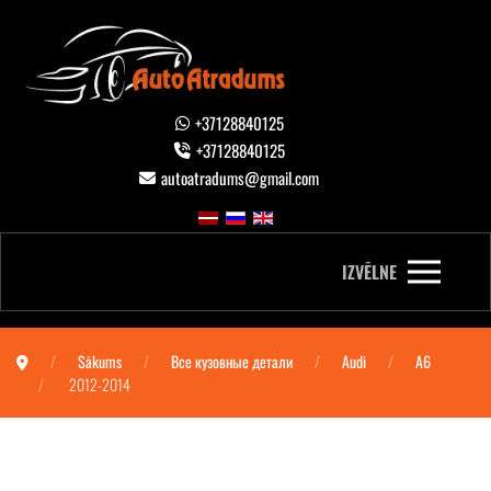
+37128840125
+37128840125
autoatradums@gmail.com
IZVĒLNE
Sākums
Все кузовные детали
Audi
A6
2012-2014