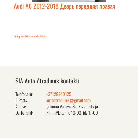
Audi A6 2012-2018 Дверь передняя правая
FaLang translation system by Faboba
SIA Auto Atradums kontakti
Telefona nr:
+37128840125
E-Pasts:
autoatradums@gmail.com
Adrese:
Jukuma Vacieša 8a, Rīga, Latvija
Darba laiki:
Pirm.-Piekt.: no 10-00 līdz 17-00