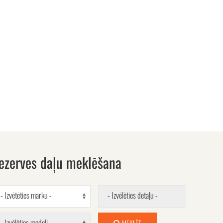
ezerves daļu meklēšana
- Izvētēties marku -
- Izvēlēties detaļu -
- Izvēlēties modeli -
MEKLĒT