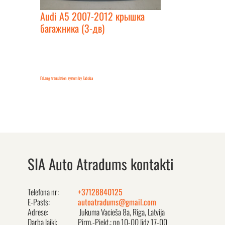
Audi A5 2007-2012 крышка
багажника (3-дв)
FaLang translation system by Faboba
SIA Auto Atradums kontakti
Telefona nr:
+37128840125
E-Pasts:
autoatradums@gmail.com
Adrese:
Jukuma Vacieša 8a, Rīga, Latvija
Darba laiki:
Pirm.-Piekt.: no 10-00 līdz 17-00