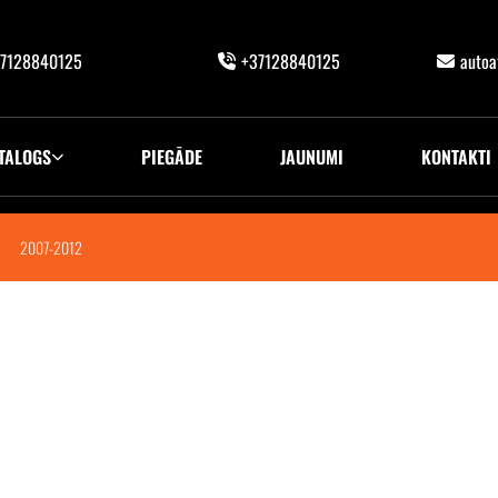
7128840125
+37128840125
auto
TALOGS
PIEGĀDE
JAUNUMI
KONTAKTI
2007-2012