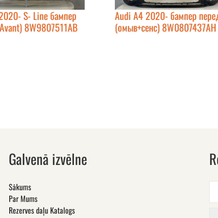
2020- S- Line бампер
Audi A4 2020- бампер пере
(Avant) 8W9807511AB
(омыв+сенс) 8W0807437AH
Galvenā izvēlne
R
Sākums
Par Mums
Rezerves daļu Katalogs