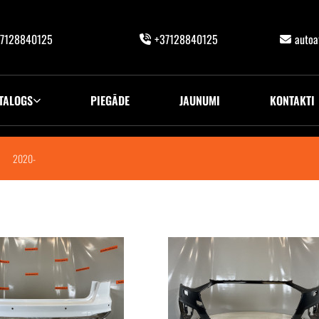
7128840125
+37128840125
auto
TALOGS
PIEGĀDE
JAUNUMI
KONTAKTI
2020-