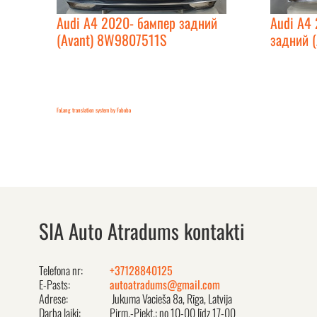
Audi A4 2020- бампер задний
Audi A4 
(Avant) 8W9807511S
задний 
FaLang translation system by Faboba
SIA Auto Atradums kontakti
Telefona nr:
+37128840125
E-Pasts:
autoatradums@gmail.com
Adrese:
Jukuma Vacieša 8a, Rīga, Latvija
Darba laiki:
Pirm.-Piekt.: no 10-00 līdz 17-00