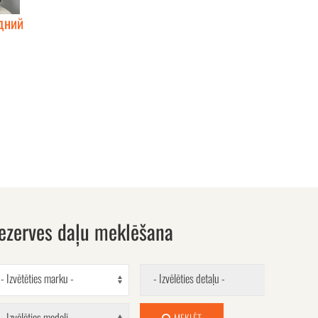
дний
ezerves daļu meklēšana
- Izvētēties marku -
- Izvēlēties detaļu -
- Izvēlēties modeli -
MEKLĒT