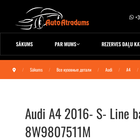
+3
SĀKUMS
PAR MUMS
REZERVES DAĻU KA
Sākums
Все кузовные детали
Audi
A4
Audi A4 2016- S- Line 
8W9807511M