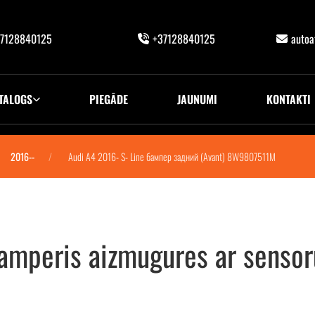
7128840125
+37128840125
auto
TALOGS
PIEGĀDE
JAUNUMI
KONTAKTI
2016--
Audi A4 2016- S- Line бампер задний (Avant) 8W9807511M
bamperis aizmugures ar senso