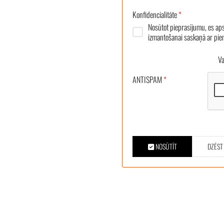
Konfidencialitāte
*
Nosūtot pieprasījumu, es ap
izmantošanai saskaņā ar pi
Vair
ANTISPAM
*
NOSŪTĪT
DZĒST