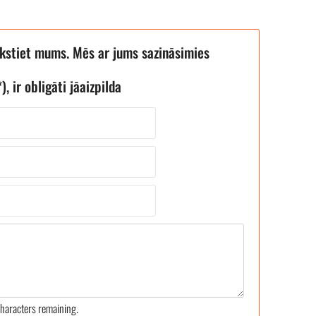
akstiet mums. Mēs ar jums sazināsimies
), ir obligāti jāaizpilda
haracters remaining.