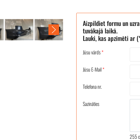
ant) 8W9807511M
Aizpildiet formu un uzr
tuvākajā laikā.
Lauki, kas apzīmēti ar (*
Jūsu vārds
*
Jūsu E-Mail
*
Telefona nr.
Sazināties
255
c