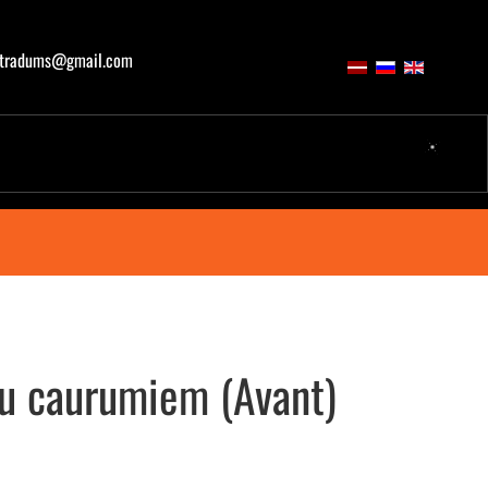
atradums@gmail.com
ru caurumiem (Avant)