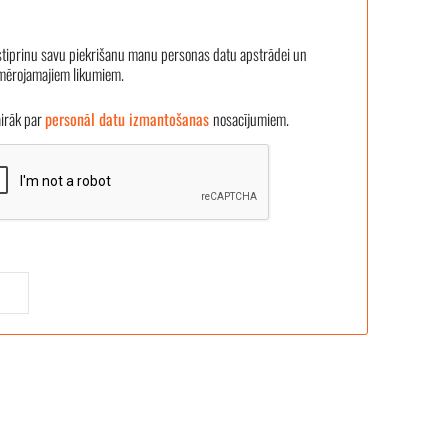
stiprinu savu piekrišanu manu personas datu apstrādei un
emērojamajiem likumiem.
āk par
personāl datu izmantošanas
nosacījumiem.