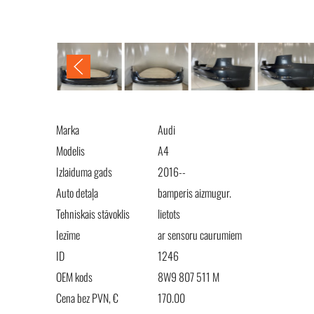
Audi A4 2016- S- Line бампер задний (Av
Marka
Audi
Modelis
A4
Izlaiduma gads
2016--
Auto detaļa
bamperis aizmugur.
Tehniskais stāvoklis
lietots
Iezīme
ar sensoru caurumiem
ID
1246
OEM kods
8W9 807 511 M
Cena bez PVN, €
170.00