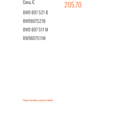
Cena, €
205.70
8W9 807 521 B
8W9807521B
8W9 807 511 M
8W9807511M
FaLang translation system by Faboba