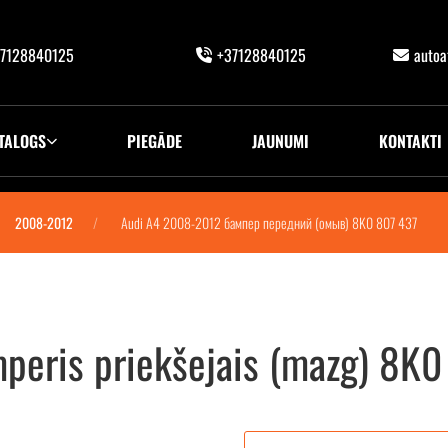
7128840125
+37128840125
auto
TALOGS
PIEGĀDE
JAUNUMI
KONTAKTI
2008-2012
Audi A4 2008-2012 бампер передний (омыв) 8K0 807 437
eris priekšejais (mazg) 8K0
в) 8K0 807 437