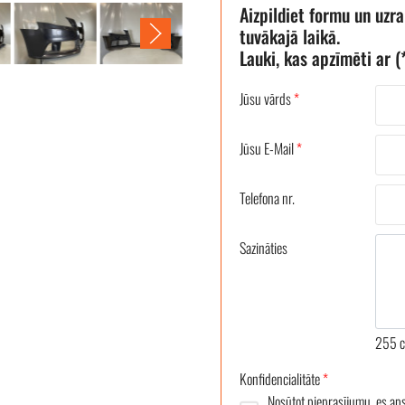
Aizpildiet formu un uzr
tuvākajā laikā.
Lauki, kas apzīmēti ar (*
Jūsu vārds
*
Jūsu E-Mail
*
Telefona nr.
Sazināties
255
c
Konfidencialitāte
*
Nosūtot pieprasījumu, es ap