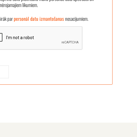
emērojamajiem likumiem.
āk par
personāl datu izmantošanas
nosacījumiem.