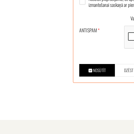
izmantošanai saskaņā ar pi
Vair
ANTISPAM
*
NOSŪTĪT
DZĒST