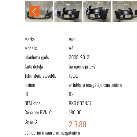
Marka
Audi
Modelis
A4
Izlaiduma gads
2008-2012
Auto detaļa
bamperis priekš
Tehniskais stāvoklis
lietots
Iezīme
ar lukturu mazgātāju caurumiem
ID
82
OEM kods
8K0 807 437
Cena bez PVN, €
180.00
Cena, €
217.80
bamperim ir caurumi mazgatajiem