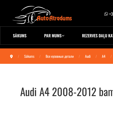
+3
SĀKUMS
PAR MUMS
REZERVES DAĻU KA
Sākums
Все кузовные детали
Audi
A4
Audi A4 2008-2012 bamp
Audi A4 2008-2012 бампер передний (омы