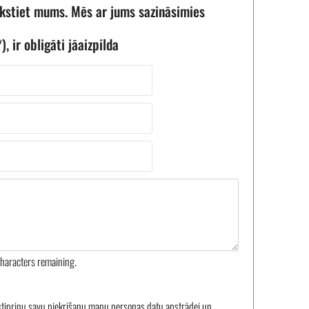
akstiet mums. Mēs ar jums sazināsimies
), ir obligāti jāaizpilda
haracters remaining.
stiprinu savu piekrišanu manu personas datu apstrādei un