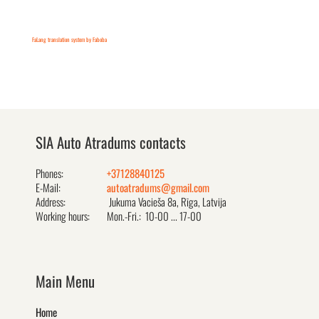
FaLang translation system by Faboba
SIA Auto Atradums contacts
Phones:
+37128840125
E-Mail:
autoatradums@gmail.com
Address:
Jukuma Vacieša 8a, Rīga, Latvija
Working hours:
Mon.-Fri.: 10-00 ... 17-00
Main Menu
Home