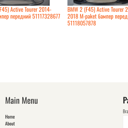
45) Active Tourer 2014-
BMW 2 (F45) Active Tourer 
мпер передний 51117328677
2018 M-paket бампер пере
51118057878
Main Menu
P
Br
Home
About