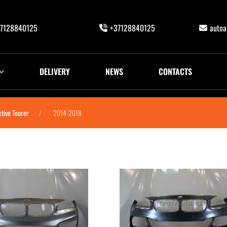
7128840125
+37128840125
auto
DELIVERY
NEWS
CONTACTS
ctive Tourer
2014-2018