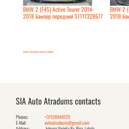
BMW 2 (F45) Active Tourer 2014-
BMW 2 (F
2018 бампер передний 51117328677
2018 ба
FaLang translation system by Faboba
SIA Auto Atradums contacts
Phones:
+37128840125
E-Mail:
autoatradums@gmail.com
Address:
Jukuma Vacieša 8a, Rīga, Latvija