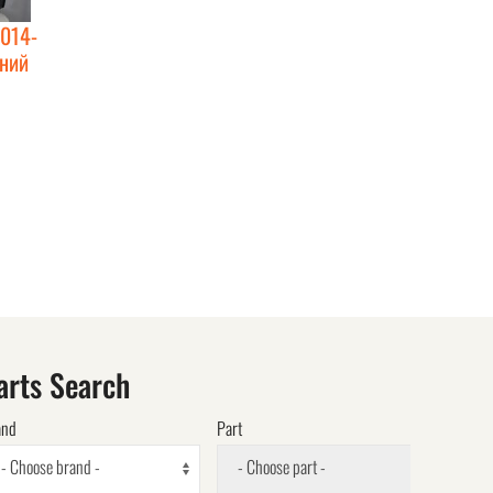
2014-
дний
arts Search
and
Part
- Choose brand -
- Choose part -