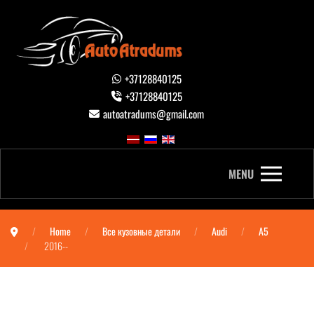
+37128840125
+37128840125
autoatradums@gmail.com
MENU
Home
Все кузовные детали
Audi
A5
2016--