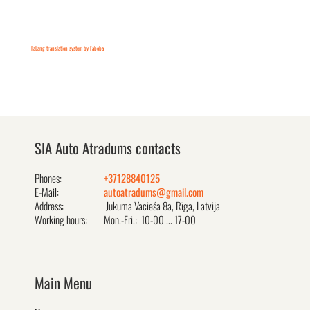
FaLang translation system by Faboba
SIA Auto Atradums contacts
Phones:
+37128840125
E-Mail:
autoatradums@gmail.com
Address:
Jukuma Vacieša 8a, Rīga, Latvija
Working hours:
Mon.-Fri.: 10-00 ... 17-00
Main Menu