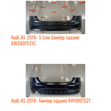
Audi A5 2016- S-Line бампер задний
8W6807511C
Audi A5 2016- бампер задний 8W6807521