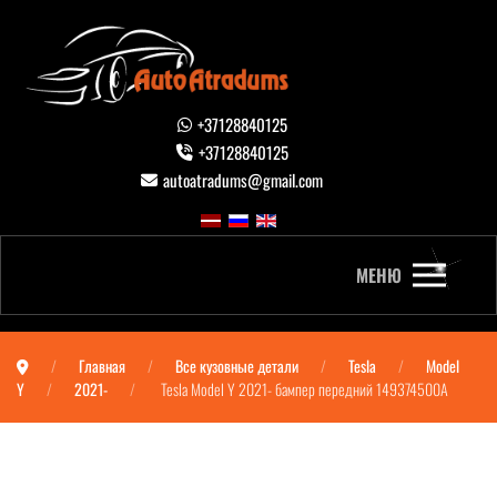
+37128840125
+37128840125
autoatradums@gmail.com
МЕНЮ
Главная
Все кузовные детали
Tesla
Model
Y
2021-
Tesla Model Y 2021- бампер передний 149374500A