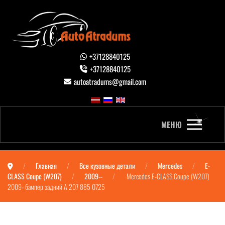
+37128840125
+37128840125
autoatradums@gmail.com
МЕНЮ
Главная
Все кузовные детали
Mercedes
E-
CLASS Coupe (W207)
2009--
Mercedes E-CLASS Coupe (W207)
2009- бампер задний A 207 885 0725